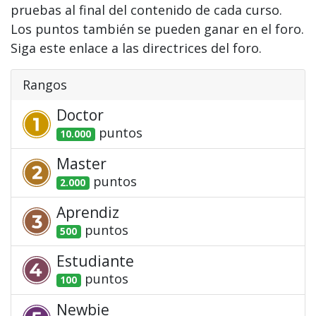
pruebas al final del contenido de cada curso.
Los puntos también se pueden ganar en el foro.
Siga este enlace a las directrices del foro.
Rangos
Doctor
punto
s
10.000
Master
punto
s
2.000
Aprendiz
punto
s
500
Estudiante
punto
s
100
Newbie